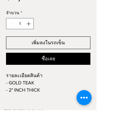
จำนวน
*
เพิ่มลงในรถเข็น
ซื้อเลย
รายละเอียดสินค้า
- GOLD TEAK
- 2" INCH THICK
- 100-150 Yrs.
- WITH DOOR FRAME
-THE EMPEROR DOOR-
Convenience Store ของแต่งบ้านออนไลน์ ที่
รังสรรค์สินค้าเกี่ยวกับประตูและหน้าต่าง สไตล์วิน
เทจ ที่งดงามและสูงค่าตามกาลเวลา จากชิ้นส่วน