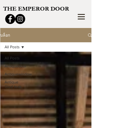
THE EMPEROR DOOR
บล็อก
All Posts
All Posts
Antiquedoor
Antiquewindow
Antique
Glod teak