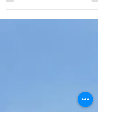
ยิ่งผ่านแดดผ่านฝน ยิ่งคงทนแข็งแรง วัสดุจากไม้สัก
ทอง ในสไตล์โคโลเนียล...