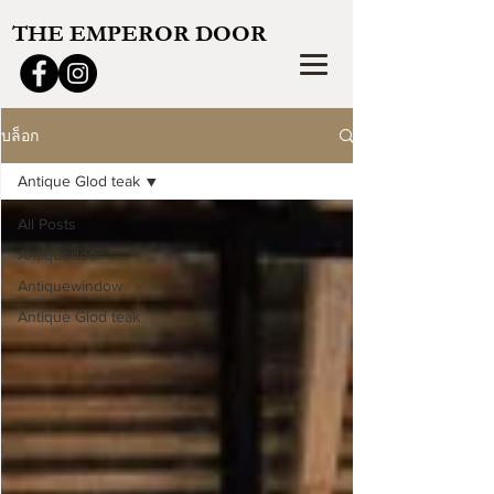
THE EMPEROR DOOR
บล็อก
Antique Glod teak
All Posts
Antiquedoor
Antiquewindow
Antique Glod teak